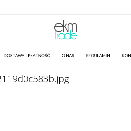
DOSTAWA I PŁATNOŚĆ
O NAS
REGULAMIN
KON
2119d0c583b.jpg