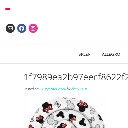
Skip
to
content
SKLEP
ALLEGRO
1f7989ea2b97eecf8622f
Posted on
31 stycznia 2024
by
ekmTRADE