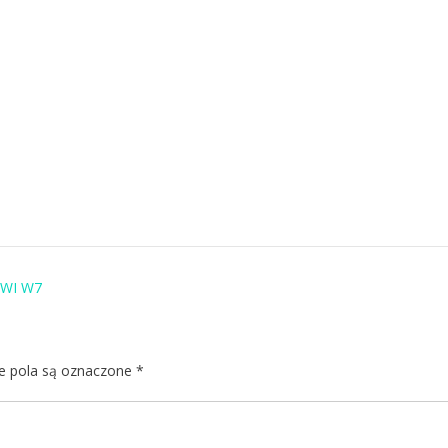
WI W7
 pola są oznaczone
*