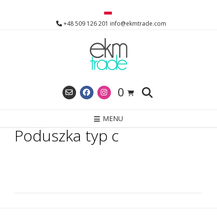
Skip
to
+48 509 126 201 info@ekmtrade.com
content
0
MENU
Poduszka typ c