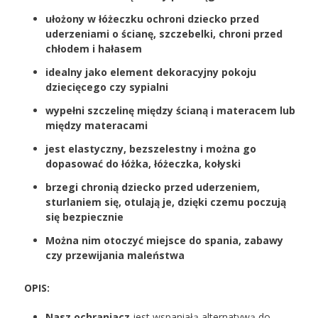
ułożony w łóżeczku ochroni dziecko przed
uderzeniami o ścianę, szczebelki, chroni przed
chłodem i hałasem
idealny jako element dekoracyjny pokoju
dziecięcego czy sypialni
wypełni szczelinę między ścianą i materacem lub
między materacami
jest elastyczny, bezszelestny i można go
dopasować do łóżka, łóżeczka, kołyski
brzegi chronią dziecko przed uderzeniem,
sturlaniem się, otulają je, dzięki czemu poczują
się bezpiecznie
Można nim otoczyć miejsce do spania, zabawy
czy przewijania maleństwa
OPIS:
Nasz ochraniacz
jest wspaniałą alternatywą do