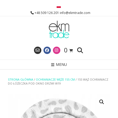
Skip
to
+48 509 126 201 info@ekmtrade.com
content
0
MENU
STRONA GŁÓWNA
/
OCHRANIACZE WĘŻE 155 CM
/ 155 WĄŻ OCHRANIACZ
DO ŁÓŻECZKA POD OKNO DRZWI W19