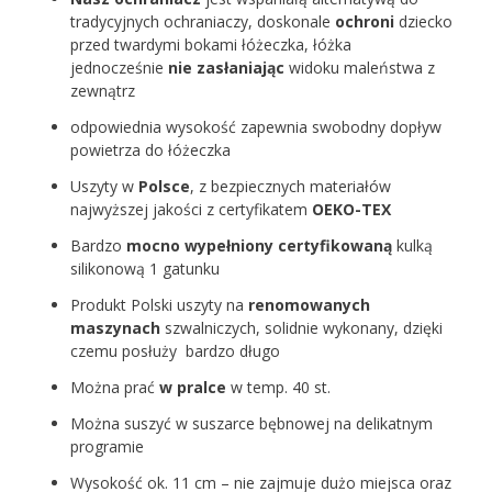
tradycyjnych ochraniaczy, doskonale
ochroni
dziecko
przed twardymi bokami łóżeczka, łóżka
jednocześnie
nie zasłaniając
widoku maleństwa z
zewnątrz
odpowiednia wysokość zapewnia swobodny dopływ
powietrza do łóżeczka
Uszyty w
Polsce
, z bezpiecznych materiałów
najwyższej jakości z certyfikatem
OEKO-TEX
Bardzo
mocno wypełniony
certyfikowaną
kulką
silikonową 1 gatunku
Produkt Polski
uszyty na
renomowanych
maszynach
szwalniczych, solidnie wykonany, dzięki
czemu posłuży bardzo długo
Można prać
w pralce
w temp. 40 st.
Można suszyć w suszarce bębnowej na delikatnym
programie
Wysokość ok. 11 cm – nie zajmuje dużo miejsca oraz