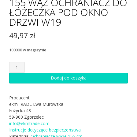
155 WĄŻ OCHRANIACZ DO
ŁÓŻECZKA POD OKNO
DRZWI W19
49,97
zł
100000 w magazynie
ilość
155
WĄŻ
Dodaj do koszyka
OCHRANIACZ
DO
ŁÓŻECZKA
Producent:
POD
ekmTRADE Ewa Murowska
OKNO
Łużycka 43
DRZWI
59-900 Zgorzelec
W19
info@ekmtrade.com
Instrucje dotyczące bezpieczeństwa
Kategoria:
Ochraniacze węże 155 cm