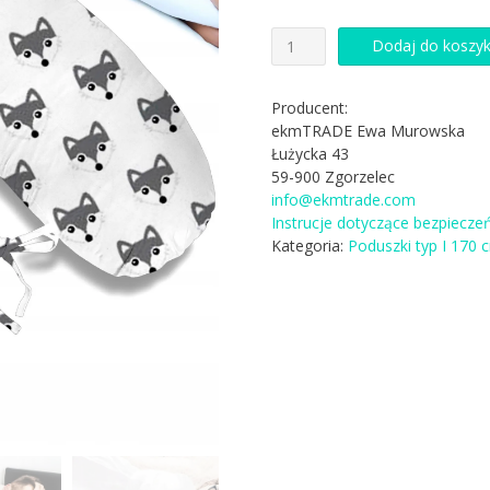
ilość
Dodaj do koszy
170
cm
PODUSZKA
Producent:
TYP
ekmTRADE Ewa Murowska
I
Łużycka 43
ROGAL
59-900 Zgorzelec
CIĄŻOWY
info@ekmtrade.com
DO
Instrucje dotyczące bezpiecze
SPANIA
Kategoria:
Poduszki typ I 170 
W24