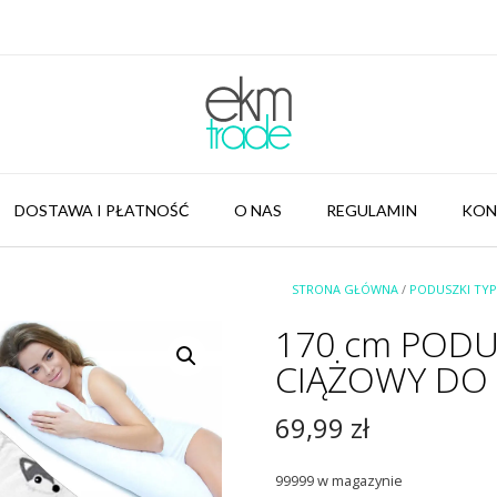
DOSTAWA I PŁATNOŚĆ
O NAS
REGULAMIN
KON
STRONA GŁÓWNA
/
PODUSZKI TYP 
170 cm PODU
CIĄŻOWY DO 
69,99
zł
99999 w magazynie