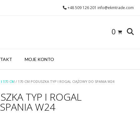
+48 509 126 201 info@ekmtrade.com
0
TAKT
MOJE KONTO
I 170 CM
/ 170 CM PODUSZKA TYP I ROGAL CIĄŻOWY DO SPANIA W24
SZKA TYP I ROGAL
SPANIA W24