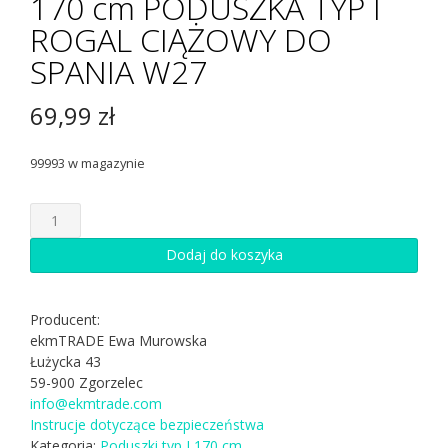
170 cm PODUSZKA TYP I
ROGAL CIĄŻOWY DO
SPANIA W27
69,99
zł
99993 w magazynie
ilość
170
cm
Dodaj do koszyka
PODUSZKA
TYP
I
Producent:
ROGAL
ekmTRADE Ewa Murowska
CIĄŻOWY
Łużycka 43
DO
59-900 Zgorzelec
SPANIA
info@ekmtrade.com
W27
Instrucje dotyczące bezpieczeństwa
Kategoria:
Poduszki typ I 170 cm