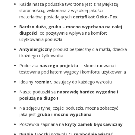
Każda nasza poduszka tworzona jest z największą
starannością, wykonana z wysokiej jakości
materiałów, posiadających
certyfikat Oeko-Tex
Bardzo duża, gruba – mocno wypchana na całej
długości
, co pozytywnie wpływa na komfort
użytkowania poduszki
Antyalergiczny
produkt bezpieczny dla matki, dziecka
i każdego użytkownika
Poduszka
naszego projektu –
skonstruowana i
testowana pod kątem wygody i komfortu użytkowania
Idealny
rozmiar
, pasujący do każdego wzrostu
Nasze poduszki są
naprawdę bardzo wygodne i
posłużą na długo !
Na zdjęciu tylnej części poduszki, można zobaczyć
jaka jest
gruba i mocno wypchana
Poszewka zapinana na
kryty zamek błyskawiczny
Długie troczki
pozwolą Ci
swobodnie wiązać