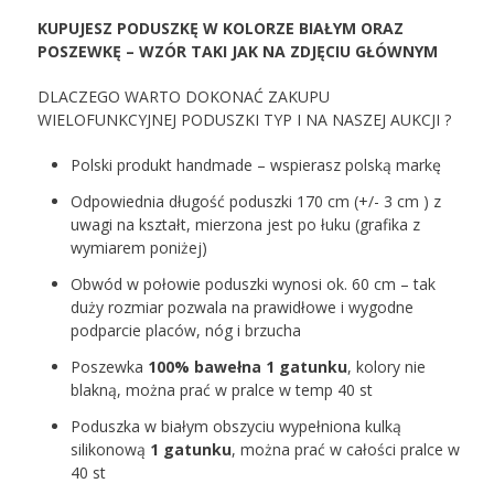
KUPUJESZ PODUSZKĘ W KOLORZE BIAŁYM ORAZ
POSZEWKĘ – WZÓR TAKI JAK NA ZDJĘCIU GŁÓWNYM
DLACZEGO WARTO DOKONAĆ ZAKUPU
WIELOFUNKCYJNEJ PODUSZKI TYP I NA NASZEJ AUKCJI ?
Polski produkt handmade – wspierasz polską markę
Odpowiednia długość poduszki 170 cm (+/- 3 cm ) z
uwagi na kształt, mierzona jest po łuku (grafika z
wymiarem poniżej)
Obwód w połowie poduszki wynosi ok. 60 cm – tak
duży rozmiar pozwala na prawidłowe i wygodne
podparcie placów, nóg i brzucha
Poszewka
100% bawełna 1 gatunku
, kolory nie
blakną, można prać w pralce w temp 40 st
Poduszka w białym obszyciu wypełniona kulką
silikonową
1 gatunku
, można prać w całości pralce w
40 st