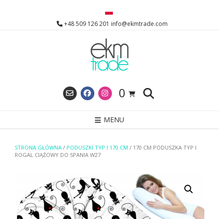
Skip
to
+48 509 126 201 info@ekmtrade.com
content
0
MENU
STRONA GŁÓWNA
/
PODUSZKI TYP I 170 CM
/ 170 CM PODUSZKA TYP I
ROGAL CIĄŻOWY DO SPANIA W27