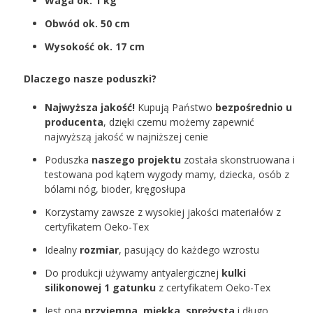
Waga ok. 1 kg
Obwód ok. 50 cm
Wysokość ok. 17 cm
Dlaczego nasze poduszki?
Najwyższa jakość!
Kupują Państwo
bezpośrednio u
producenta
, dzięki czemu możemy zapewnić
najwyższą jakość w najniższej cenie
Poduszka
naszego projektu
została skonstruowana i
testowana pod kątem wygody mamy, dziecka, osób z
bólami nóg, bioder, kręgosłupa
Korzystamy zawsze z wysokiej jakości materiałów z
certyfikatem Oeko-Tex
Idealny
rozmiar
, pasujący do każdego wzrostu
Do produkcji używamy antyalergicznej
kulki
silikonowej 1 gatunku
z certyfikatem Oeko-Tex
Jest ona
przyjemna, miękka, sprężysta
i długo