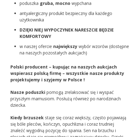
poduszka
gruba, mocno
wypchana
antyalergiczny produkt bezpieczny dla każdego
użytkownika
DZIĘKI NIEJ WYPOCZYNEK NARESZCIE BĘDZIE
KOMFORTOWY
w naszej ofercie
największy
wybór wzorów (dostępne
na naszych pozostałych aukcjach)
Polski producent – kupując na naszych aukcjach
wspierasz polską firmę – wszystkie nasze produkty
projektujemy i szyjemy w Polsce !
Nasze poduszki
pomogą zrelaksować się i wyspać
przyszłym mamusiom. Posłużą również po narodzinach
dziecka.
Kiedy brzuszek
staje się coraz większy, często pojawiają
się bóle pleców, kończyn, opuchlizna i coraz trudniej
znaleźć wygodną pozycję do spania. Sen na brzuchu i
plecach staje się niemożliwy i zagrażający dziecku. Dzięki