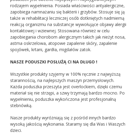
rodzajem wypełnienia. Posiada właściwości antyalergiczne,
zapobiega namnażaniu się bakterii i grzybów. Stosuje się ją
także w rehabilitacji leczniczej osób dotkniętych nadmierną
reakcją organizmu na substancje wywołujące objawy alergii
kontaktowej i wziewnej. Stosowana również w celu
zapobiegania chorobom alergicznym takich jak nieżyt nosa,
astma oskrzelowa, atopowe zapalenie skóry, zapalenie
spojówek, krtani, gardła, migdałów zatok.
NASZE PODUSZKI POSŁUŻĄ CI NA DŁUGO !
Wszystkie produkty szyjemy w 100% ręcznie z najwyższą
starannością, na najlepszych maszyn przemysłowych.
Każda poduszka przeszyta jest overlockiem, dzięki czemu
materiał się nie strzępi, a szwy trzymają bardzo mocno. Po
wypełnieniu, poduszka wykończona jest profesjonalną
stebnówką.
Nasze produkty wyróżniają się z pośród innych bardzo
wysoką jakością wykonania. Staramy się dla Was i Waszych
dzieci.