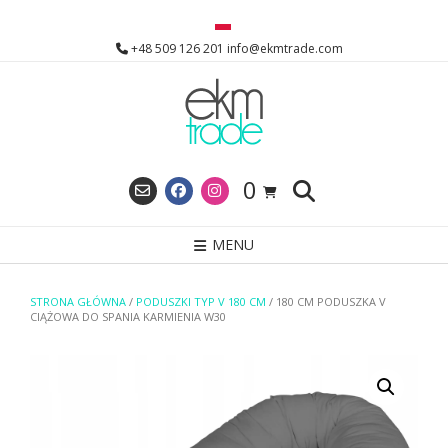
Skip
to
+48 509 126 201 info@ekmtrade.com
content
0
MENU
STRONA GŁÓWNA
/
PODUSZKI TYP V 180 CM
/ 180 CM PODUSZKA V
CIĄŻOWA DO SPANIA KARMIENIA W30