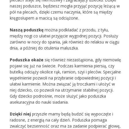
naszej poduszce, będziesz mogła przyjąć pozycję leżącą w
pół na plecach, dzięki czemu naczynia, które są między
kręgosłupem a macicą są odciążone.
Naszą poduszkę
można podkładać z przodu, z tyłu,
między nogi co ułatwi przyjęcie wygodnej pozycji. Posłuży
zarówno w nocy do spania, jak również do relaksu w ciągu
dnia, a później do otulenia maluszka.
Poduszka okaże
się również niezastąpiona, gdy niemowlę
pojawi się już na świecie. Podczas karmienia piersią, czy
butelką odciąży okolice rąk, ramion, szyi i pleców. Specjalne
wypełnienie pozwoli na przybranie odpowiedniej pozycji i
ułatwi karmienie. Można związać ją troczkami i ułożyć w
niej dziecko, co pozwoli na utrzymanie stabilnej pozycji.
Gdy dziecko podrośnie, może służyć jako poduszka
asekuracyjna do nauki siadania.
Dzięki niej
przyszłe mamy będą budzić się wypoczęte i
radosne, z energią na cały dzień. Poduszka pomaga
zwalczyć bezsenność oraz ma za zadanie podpierać głowę,