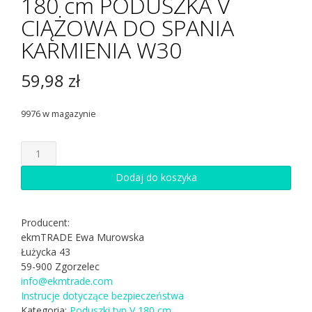
180 cm PODUSZKA V
CIĄŻOWA DO SPANIA
KARMIENIA W30
59,98
zł
9976 w magazynie
ilość
180
cm
Dodaj do koszyka
PODUSZKA
V
CIĄŻOWA
Producent:
DO
ekmTRADE Ewa Murowska
SPANIA
Łużycka 43
KARMIENIA
59-900 Zgorzelec
W30
info@ekmtrade.com
Instrucje dotyczące bezpieczeństwa
Kategoria:
Poduszki typ V 180 cm