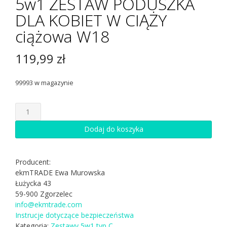
5w1 ZESTAW PODUSZKA
DLA KOBIET W CIĄŻY
ciążowa W18
119,99
zł
99993 w magazynie
ilość
5w1
ZESTAW
Dodaj do koszyka
PODUSZKA
DLA
KOBIET
Producent:
W
ekmTRADE Ewa Murowska
CIĄŻY
Łużycka 43
ciążowa
59-900 Zgorzelec
W18
info@ekmtrade.com
Instrucje dotyczące bezpieczeństwa
Kategoria:
Zestawy 5w1 typ C