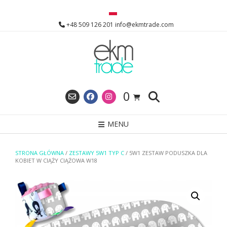
Skip
to
+48 509 126 201 info@ekmtrade.com
content
0
MENU
STRONA GŁÓWNA
/
ZESTAWY 5W1 TYP C
/ 5W1 ZESTAW PODUSZKA DLA
KOBIET W CIĄŻY CIĄŻOWA W18