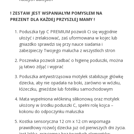
! ZESTAW JEST WSPANIAŁYM POMYSŁEM NA
PREZENT
DLA KAŻDEJ PRZYSZŁEJ MAMY !
Poduszka typ C PREMIUM pozwoli Ci się wygodnie
ułożyć i zrelaksować, zaś uformowana w kojec lub
gniazdko sprawdzi się przy nauce siadania i
zabezpieczy Twojego malucha z wszystkich stron
Poszewka pozwoli zadbać o higienę poduszki, można
ją łatwo zdjąć i wyprać
Poduszka antywstrząsowa motylek stabilizuje główkę
dziecka, aby nie opadała na boki, zarówno w wózku,
łóżeczku, gnieździe lub foteliku samochodowym
Mata wypełniona włókniną silikonową oraz motylek
ułożony w środku poduszki C, spełni rolę kojca –
kokonu do odpoczynku maluszka
Kostka sensoryczna 12 cm x 12 cm wspomaga
prawidłowy rozwój dziecka już od pierwszych dni życia.
Jest lekka, przyjemna bez twardych elementów.