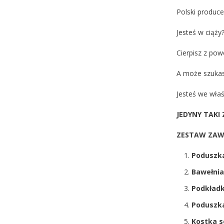
Polski produc
Jesteś w ciąży
Cierpisz z pow
A może szukasz
Jesteś we wła
JEDYNY TAKI
ZESTAW ZAW
Poduszka
Bawełni
Podkład
Poduszk
Kostka s