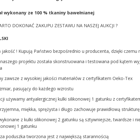
ł wykonany ze 100 % tkaniny bawełnianej
RTO DOKONAĆ ZAKUPU ZESTAWU NA NASZEJ AUKCJI ?
LSKI
 jakość ! Kupują Państwo bezpośrednio u producenta, dzięki czemu
naszego projektu została skonstruowana i testowana pod kątem wyg
pa
y zawsze z wysokiej jakości materiałów z certyfikatem Oeko-Tex
ozmiar, pasujący do każdego wzrostu
cji używamy antyalergicznej kulki silikonowej 1 gatunku z certyfika
przyjemna, miękka, sprężysta i długo zachowuje prawidłową strukturę
wykonane z kulki silikonowej 2 gatunku są sztywniejsze, twardsze i 
likonowej 1 gatunku
za poduszka tworzona jest z największą starannością