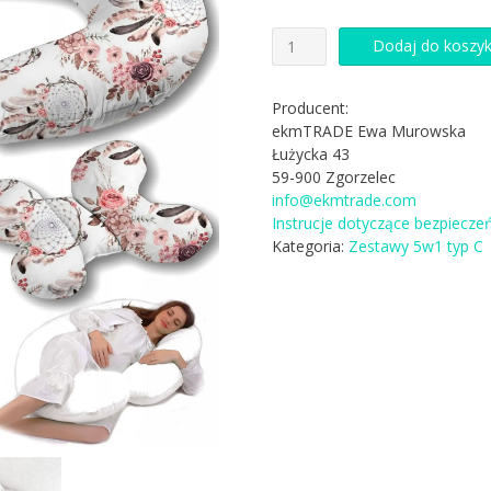
ilość
Dodaj do koszy
5w1
ZESTAW
PODUSZKA
Producent:
DLA
ekmTRADE Ewa Murowska
KOBIET
Łużycka 43
W
59-900 Zgorzelec
CIĄŻY
info@ekmtrade.com
ciążowa
Instrucje dotyczące bezpiecze
W42
Kategoria:
Zestawy 5w1 typ C