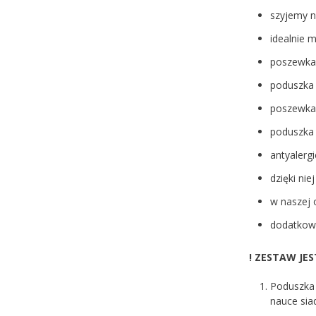
szyjemy n
idealnie 
poszewka 
poduszka 
poszewka 
poduszka
antyalerg
dzięki ni
w naszej 
dodatkow
! ZESTAW J
Poduszka 
nauce sia