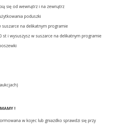
pią się od wewnątrz i na zewnątrz
 użytkowania poduszki
 w suszarce na delikatnym programie
0 st i wysuszysz w suszarce na delikatnym programie
poszewki
aukcjach)
 MAMY !
formowana w kojec lub gniazdko sprawdzi się przy