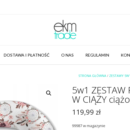
DOSTAWA I PŁATNOŚĆ
O NAS
REGULAMIN
KON
STRONA GŁÓWNA
/
ZESTAWY 5W1
5w1 ZESTAW 
W CIĄŻY ciąż
119,99
zł
99987 w magazynie