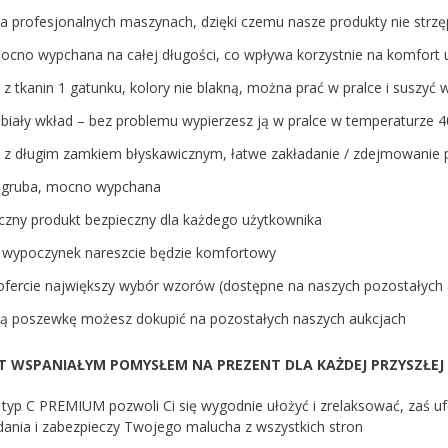
a profesjonalnych maszynach, dzięki czemu nasze produkty nie strzę
mocno wypchana na całej długości, co wpływa korzystnie na komfort
z tkanin 1 gatunku, kolory nie blakną, można prać w pralce i suszyć
biały wkład – bez problemu wypierzesz ją w pralce w temperaturze 4
z długim zamkiem błyskawicznym, łatwe zakładanie / zdejmowanie 
 gruba, mocno wypchana
iczny produkt bezpieczny dla każdego użytkownika
ej wypoczynek nareszcie będzie komfortowy
ofercie największy wybór wzorów (dostępne na naszych pozostałych 
ą poszewkę możesz dokupić na pozostałych naszych aukcjach
EST WSPANIAŁYM POMYSŁEM NA PREZENT
DLA KAŻDEJ PRZYSZŁEJ
typ C PREMIUM pozwoli Ci się wygodnie ułożyć i zrelaksować, zaś u
dania i zabezpieczy Twojego malucha z wszystkich stron