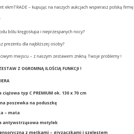
ent ekmTRADE – kupując na naszych aukcjach wspierasz polską firmę
?
odu bólu kręgosłupa i nieprzespanych nocy?
 prezentu dla najbliższej osoby?
ściwym miejscu – z naszym zestawem znikną Twoje problemy !
 ZESTAW Z OGROMNĄ ILOŚCIĄ FUNKCJI !
IERA
 ciążowa typ C PREMIUM ok. 130 x 70 cm
ana poszewka na poduszkę
ka – mata
a antywstrząsowa motylek
ensoryczna z metkami – gryzaczkami i szelestem