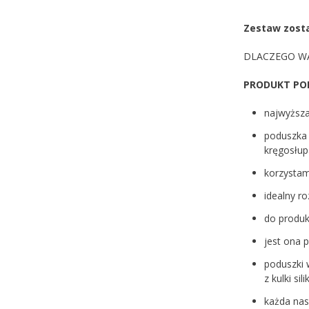
Zestaw zosta
DLACZEGO WA
PRODUKT PO
najwyższa
poduszka 
kręgosłu
korzystam
idealny r
do produk
jest ona 
poduszki 
z kulki si
każda nas