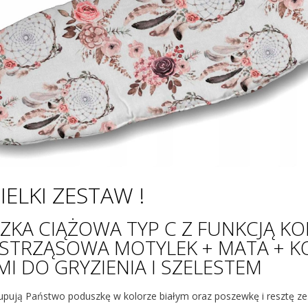
IELKI ZESTAW !
KA CIĄŻOWA TYP C Z FUNKCJĄ KO
STRZĄSOWA MOTYLEK + MATA + K
I DO GRYZIENIA I SZELESTEM
 kupują Państwo poduszkę w kolorze białym oraz poszewkę i resztę 