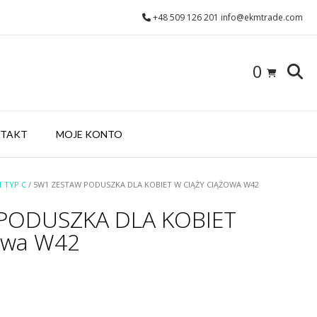
+48 509 126 201 info@ekmtrade.com
0
TAKT
MOJE KONTO
 TYP C
/ 5W1 ZESTAW PODUSZKA DLA KOBIET W CIĄŻY CIĄŻOWA W42
PODUSZKA DLA KOBIET
owa W42