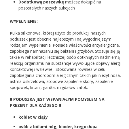
Dodatkową poszewkę
możesz dokupić na
pozostałych naszych aukcjach
WYPEŁNIENIE:
Kulka silikonowa, której użyto do produkcji naszych
poduszek jest obecnie najlepszym i najwygodniejszym
rodzajem wypełnienia. Posiada właściwości antyalergiczne,
zapobiega namnażaniu się bakterii i grzybów. Stosuje się ją
także w rehabilitacji leczniczej osób dotkniętych nadmierną
reakcją organizmu na substancje wywołujące objawy alergii
kontaktowej i wziewnej. Stosowana również w celu
zapobiegania chorobom alergicznym takich jak nieżyt nosa,
astma oskrzelowa, atopowe zapalenie skóry, zapalenie
spojówek, krtani, gardła, migdałów zatok.
!! PODUSZKA JEST WSPANIAŁYM POMYSŁEM NA
PREZENT
DLA KAŻDEGO !!
kobiet w ciąży
osób z bólami nóg, bioder, kręgosłupa