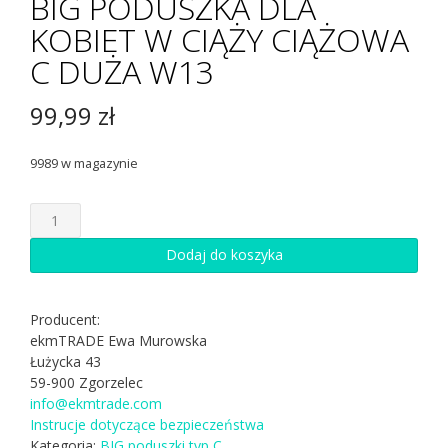
BIG PODUSZKA DLA
KOBIET W CIĄŻY CIĄŻOWA
C DUŻA W13
99,99
zł
9989 w magazynie
ilość
BIG
PODUSZKA
Dodaj do koszyka
DLA
KOBIET
W
Producent:
CIĄŻY
ekmTRADE Ewa Murowska
CIĄŻOWA
Łużycka 43
C
59-900 Zgorzelec
DUŻA
info@ekmtrade.com
W13
Instrucje dotyczące bezpieczeństwa
Kategoria:
BIG poduszki typ C