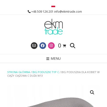
Skip
to
+48 509 126 201 info@ekmtrade.com
content
0
MENU
STRONA GŁÓWNA
/
BIG PODUSZKI TYP C
/ BIG PODUSZKA DLA KOBIET W
CIĄŻY CIĄŻOWA C DUŻA W13