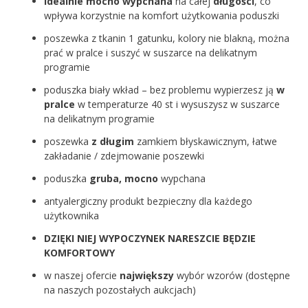
Idealnie mocno wypchana
na całej
długości
, co
wpływa korzystnie na komfort użytkowania poduszki
poszewka z tkanin 1 gatunku, kolory nie blakną, można
prać w pralce i suszyć w suszarce na delikatnym
programie
poduszka biały wkład – bez problemu wypierzesz ją
w
pralce
w temperaturze 40 st i wysuszysz w suszarce
na delikatnym programie
poszewka
z długim
zamkiem błyskawicznym, łatwe
zakładanie / zdejmowanie poszewki
poduszka
gruba, mocno
wypchana
antyalergiczny produkt bezpieczny dla każdego
użytkownika
DZIĘKI NIEJ WYPOCZYNEK NARESZCIE BĘDZIE
KOMFORTOWY
w naszej ofercie
największy
wybór wzorów (dostępne
na naszych pozostałych aukcjach)