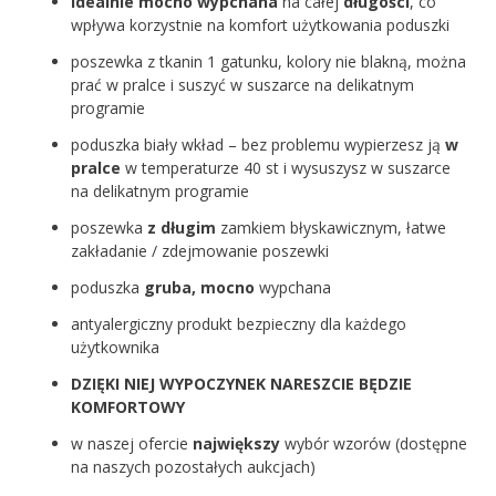
Idealnie mocno wypchana
na całej
długości
, co
wpływa korzystnie na komfort użytkowania poduszki
poszewka z tkanin 1 gatunku, kolory nie blakną, można
prać w pralce i suszyć w suszarce na delikatnym
programie
poduszka biały wkład – bez problemu wypierzesz ją
w
pralce
w temperaturze 40 st i wysuszysz w suszarce
na delikatnym programie
poszewka
z długim
zamkiem błyskawicznym, łatwe
zakładanie / zdejmowanie poszewki
poduszka
gruba, mocno
wypchana
antyalergiczny produkt bezpieczny dla każdego
użytkownika
DZIĘKI NIEJ WYPOCZYNEK NARESZCIE BĘDZIE
KOMFORTOWY
w naszej ofercie
największy
wybór wzorów (dostępne
na naszych pozostałych aukcjach)