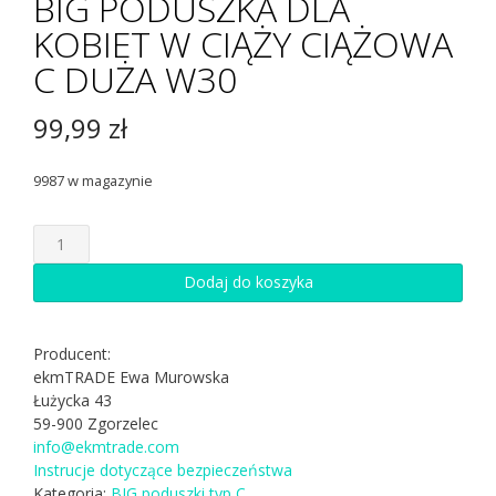
BIG PODUSZKA DLA
KOBIET W CIĄŻY CIĄŻOWA
C DUŻA W30
99,99
zł
9987 w magazynie
ilość
BIG
PODUSZKA
Dodaj do koszyka
DLA
KOBIET
W
Producent:
CIĄŻY
ekmTRADE Ewa Murowska
CIĄŻOWA
Łużycka 43
C
59-900 Zgorzelec
DUŻA
info@ekmtrade.com
W30
Instrucje dotyczące bezpieczeństwa
Kategoria:
BIG poduszki typ C