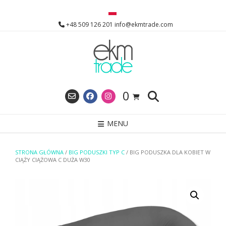
Skip
to
+48 509 126 201 info@ekmtrade.com
content
0
MENU
STRONA GŁÓWNA
/
BIG PODUSZKI TYP C
/ BIG PODUSZKA DLA KOBIET W
CIĄŻY CIĄŻOWA C DUŻA W30