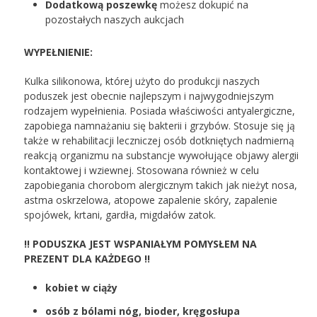
Dodatkową poszewkę
możesz dokupić na
pozostałych naszych aukcjach
WYPEŁNIENIE:
Kulka silikonowa, której użyto do produkcji naszych
poduszek jest obecnie najlepszym i najwygodniejszym
rodzajem wypełnienia. Posiada właściwości antyalergiczne,
zapobiega namnażaniu się bakterii i grzybów. Stosuje się ją
także w rehabilitacji leczniczej osób dotkniętych nadmierną
reakcją organizmu na substancje wywołujące objawy alergii
kontaktowej i wziewnej. Stosowana również w celu
zapobiegania chorobom alergicznym takich jak nieżyt nosa,
astma oskrzelowa, atopowe zapalenie skóry, zapalenie
spojówek, krtani, gardła, migdałów zatok.
!! PODUSZKA JEST WSPANIAŁYM POMYSŁEM NA
PREZENT
DLA KAŻDEGO !!
kobiet w ciąży
osób z bólami nóg, bioder, kręgosłupa