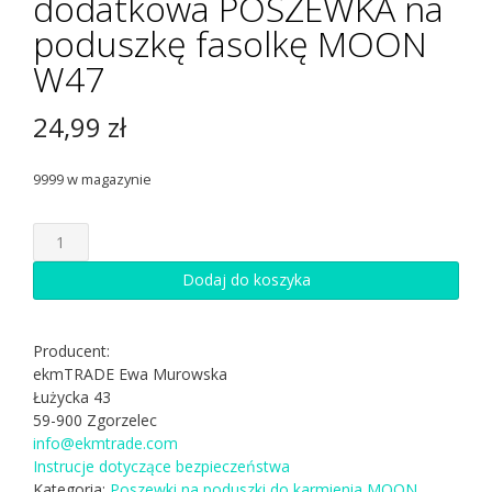
dodatkowa POSZEWKA na
poduszkę fasolkę MOON
W47
24,99
zł
9999 w magazynie
ilość
dodatkowa
POSZEWKA
Dodaj do koszyka
na
poduszkę
fasolkę
Producent:
MOON
ekmTRADE Ewa Murowska
W47
Łużycka 43
59-900 Zgorzelec
info@ekmtrade.com
Instrucje dotyczące bezpieczeństwa
Kategoria:
Poszewki na poduszki do karmienia MOON