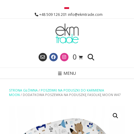
Skip
to
+48 509 126 201 info@ekmtrade.com
content
0
MENU
STRONA GŁÓWNA
/
POSZEWKI NA PODUSZKI DO KARMIENIA
MOON
/ DODATKOWA POSZEWKA NA PODUSZKĘ FASOLKĘ MOON W47