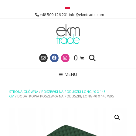
Skip
to
+48 509 126 201 info@ekmtrade.com
content
0
MENU
STRONA GŁÓWNA
/
POSZEWKI NA PODUSZKI LONG 40 X 145
CM
/ DODATKOWA POSZEWKA NA PODUSZKĘ LONG 40 X 145 W95