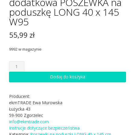
dodatkowa POSZEWKA na
poduszkę LONG 40 x 145
W95
55,99
zł
9992 w magazynie
ilość
dodatkowa
POSZEWKA
Dodaj do koszyka
na
poduszkę
LONG
Producent:
40
ekmTRADE Ewa Murowska
x
Łużycka 43
145
59-900 Zgorzelec
W95
info@ekmtrade.com
Instrucje dotyczące bezpieczeństwa
Kategoria:
Poszewki na poduszki LONG 40 x 145 cm