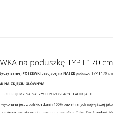
WKA na poduszkę TYP I 170 c
otyczy samej POSZEWKI
pasującej na
NASZE
poduszki TYP I 170 c
AK NA ZDJĘCIU GŁÓWNYM
P I OFERUJEMY NA NASZYCH POZOSTAŁYCH AUKCJACH
wykonana jest z polskich tkanin 100% bawełnianych najwyższej jako
, z których została uszyta, posiadają certyfikat Oeko Tex Standard 10