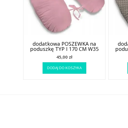
dodatkowa POSZEWKA na
dod
poduszkę TYP I 170 CM W35
podu
45,00
zł
DODAJ DO KOSZYKA