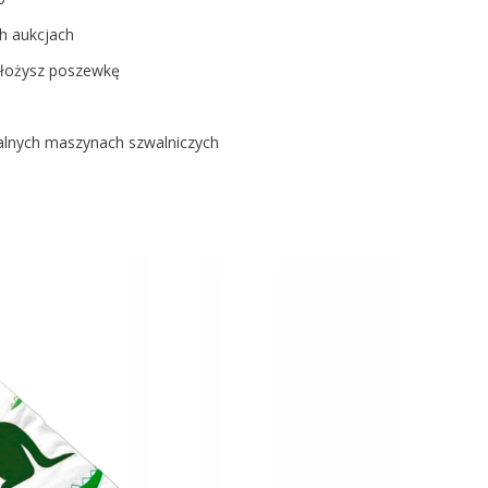
h aukcjach
założysz poszewkę
nalnych maszynach szwalniczych