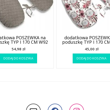
atkowa POSZEWKA na
dodatkowa POSZEWK
szkę TYP I 170 CM W92
poduszkę TYP I 170 C
54,98
zł
45,00
zł
DODAJ DO KOSZYKA
DODAJ DO KOSZYKA