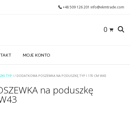
+48 509 126 201 info@ekmtrade.com
0
TAKT
MOJE KONTO
KI TYP I
/ DODATKOWA POSZEWKA NA PODUSZKĘ TYP I 170 CM W43
OSZEWKA na poduszkę
 W43