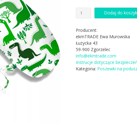
ilość
Dodaj do koszy
dodatkowa
POSZEWKA
na
Producent:
poduszkę
ekmTRADE Ewa Murowska
TYP
Łużycka 43
I
59-900 Zgorzelec
170
info@ekmtrade.com
CM
Instrucje dotyczące bezpiecze
W43
Kategoria:
Poszewki na podusz