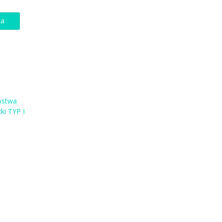
ka
ństwa
ki TYP I