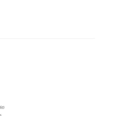
m
m
ści
0