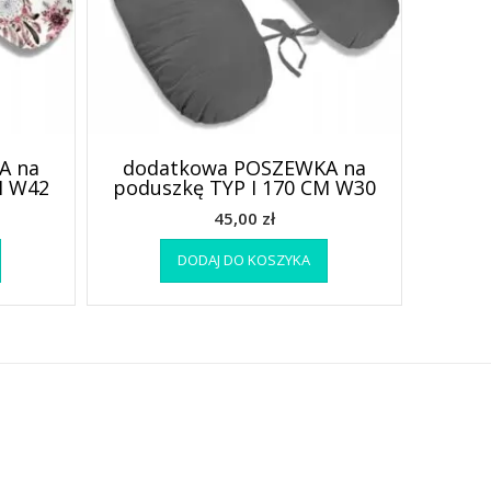
A na
dodatkowa POSZEWKA na
M W42
poduszkę TYP I 170 CM W30
45,00
zł
DODAJ DO KOSZYKA