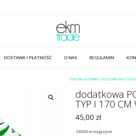
DOSTAWA I PŁATNOŚĆ
O NAS
REGULAMIN
KON
STRONA GŁÓWNA
/
POSZEWKI NA PODUSZ
dodatkowa P
TYP I 170 CM
45,00
zł
100000 w magazynie