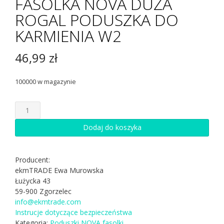
FASOLKA NOVA DUŻA
ROGAL PODUSZKA DO
KARMIENIA W2
46,99
zł
100000 w magazynie
ilość
FASOLKA
NOVA
Dodaj do koszyka
DUŻA
ROGAL
PODUSZKA
Producent:
DO
ekmTRADE Ewa Murowska
KARMIENIA
Łużycka 43
W2
59-900 Zgorzelec
info@ekmtrade.com
Instrucje dotyczące bezpieczeństwa
Kategoria:
Poduszki NOVA fasolki