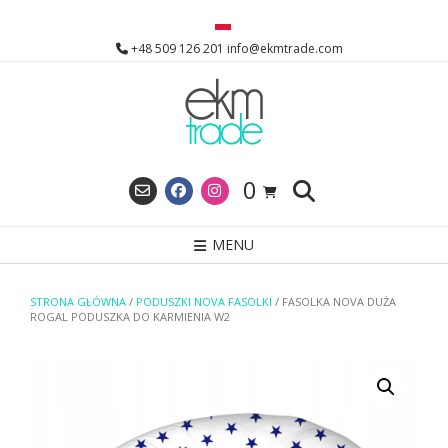
Skip
to
+48 509 126 201 info@ekmtrade.com
content
0
MENU
STRONA GŁÓWNA
/
PODUSZKI NOVA FASOLKI
/ FASOLKA NOVA DUŻA
ROGAL PODUSZKA DO KARMIENIA W2