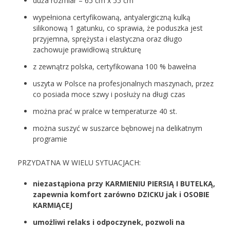
duża rozmiar – 65 cm x 55 cm
wypełniona certyfikowaną, antyalergiczną kulką
silikonową 1 gatunku, co sprawia, że poduszka jest
przyjemna, sprężysta i elastyczna oraz długo
zachowuje prawidłową strukturę
z zewnątrz polska, certyfikowana 100 % bawełna
uszyta w Polsce na profesjonalnych maszynach, przez
co posiada moce szwy i posłuży na długi czas
można prać w pralce w temperaturze 40 st.
można suszyć w suszarce bębnowej na delikatnym
programie
PRZYDATNA W WIELU SYTUACJACH:
niezastąpiona przy KARMIENIU PIERSIĄ I BUTELKĄ,
zapewnia komfort zarówno DZICKU jak i OSOBIE
KARMIĄCEJ
umożliwi relaks i odpoczynek, pozwoli na