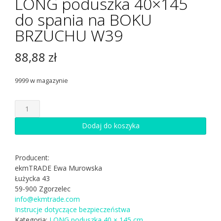
LONG poduszka 40×145
do spania na BOKU
BRZUCHU W39
88,88
zł
9999 w magazynie
ilość
LONG
poduszka
Dodaj do koszyka
40x145
do
spania
Producent:
na
ekmTRADE Ewa Murowska
BOKU
Łużycka 43
BRZUCHU
59-900 Zgorzelec
W39
info@ekmtrade.com
Instrucje dotyczące bezpieczeństwa
Kategoria:
LONG poduszka 40 × 145 cm