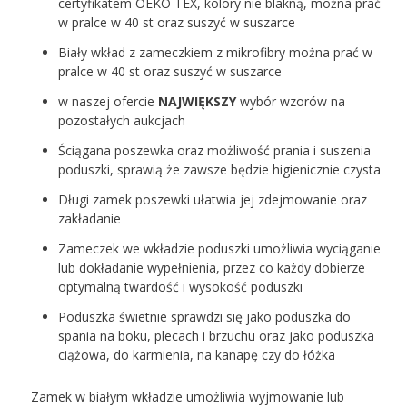
certyfikatem OEKO TEX, kolory nie blakną, można prać
w pralce w 40 st oraz suszyć w suszarce
Biały wkład z zameczkiem z mikrofibry można prać w
pralce w 40 st oraz suszyć w suszarce
w naszej ofercie
NAJWIĘKSZY
wybór wzorów na
pozostałych aukcjach
Ściągana poszewka oraz możliwość prania i suszenia
poduszki, sprawią że zawsze będzie higienicznie czysta
Długi zamek poszewki ułatwia jej zdejmowanie oraz
zakładanie
Zameczek we wkładzie poduszki umożliwia wyciąganie
lub dokładanie wypełnienia, przez co każdy dobierze
optymalną twardość i wysokość poduszki
Poduszka świetnie sprawdzi się jako poduszka do
spania na boku, plecach i brzuchu oraz jako poduszka
ciążowa, do karmienia, na kanapę czy do łóżka
Zamek w białym wkładzie umożliwia wyjmowanie lub