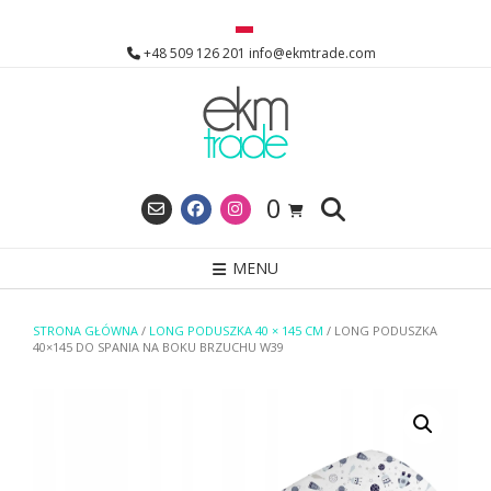
Skip
to
+48 509 126 201 info@ekmtrade.com
content
0
MENU
STRONA GŁÓWNA
/
LONG PODUSZKA 40 × 145 CM
/ LONG PODUSZKA
40×145 DO SPANIA NA BOKU BRZUCHU W39