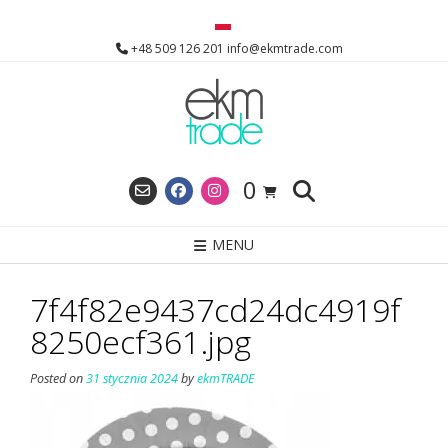
Skip
to
+48 509 126 201 info@ekmtrade.com
content
0
MENU
7f4f82e9437cd24dc4919f
8250ecf361.jpg
Posted on
31 stycznia 2024
by
ekmTRADE