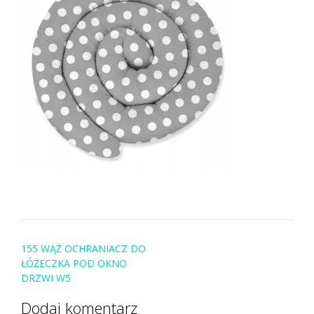
Post
155 WĄŻ OCHRANIACZ DO
navigation
ŁÓŻECZKA POD OKNO
DRZWI W5
Dodaj komentarz