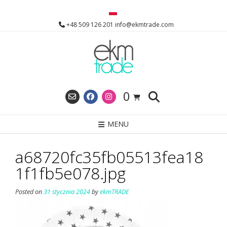
Skip
to
+48 509 126 201 info@ekmtrade.com
content
0
MENU
a68720fc35fb05513fea18
1f1fb5e078.jpg
Posted on
31 stycznia 2024
by
ekmTRADE