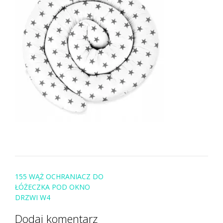
Post
155 WĄŻ OCHRANIACZ DO
navigation
ŁÓŻECZKA POD OKNO
DRZWI W4
Dodaj komentarz