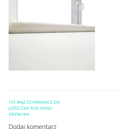
Post
155 WĄŻ OCHRANIACZ DO
navigation
ŁÓŻECZKA POD OKNO
DRZWI W4
Dodaj komentarz