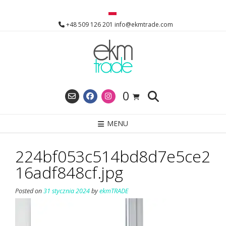
Skip
to
+48 509 126 201 info@ekmtrade.com
content
0
MENU
224bf053c514bd8d7e5ce2
16adf848cf.jpg
Posted on
31 stycznia 2024
by
ekmTRADE