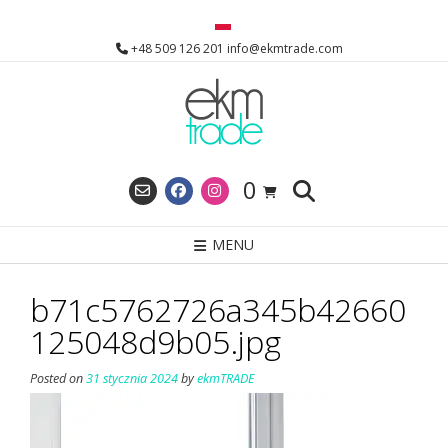
Skip
to
+48 509 126 201 info@ekmtrade.com
content
0
MENU
b71c5762726a345b42660
125048d9b05.jpg
Posted on
31 stycznia 2024
by
ekmTRADE