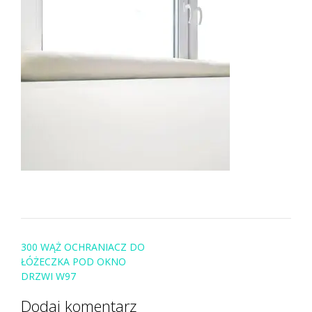
Post
300 WĄŻ OCHRANIACZ DO
navigation
ŁÓŻECZKA POD OKNO
DRZWI W97
Dodaj komentarz