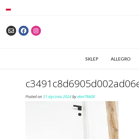
Skip
to
content
SKLEP
ALLEGRO
c3491c8d6905d002ad06e
Posted on
31 stycznia 2024
by
ekmTRADE