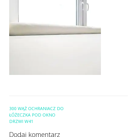
Post
300 WĄŻ OCHRANIACZ DO
navigation
ŁÓŻECZKA POD OKNO
DRZWI W41
Dodaj komentarz