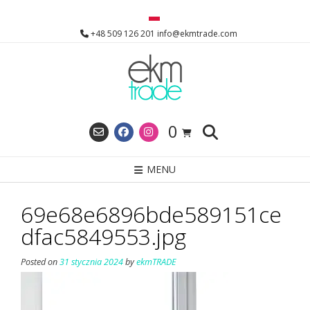
Skip
to
+48 509 126 201 info@ekmtrade.com
content
0
MENU
69e68e6896bde589151ce
dfac5849553.jpg
Posted on
31 stycznia 2024
by
ekmTRADE