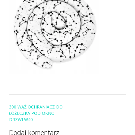
Post
300 WĄŻ OCHRANIACZ DO
navigation
ŁÓŻECZKA POD OKNO
DRZWI W40
Dodaj komentarz