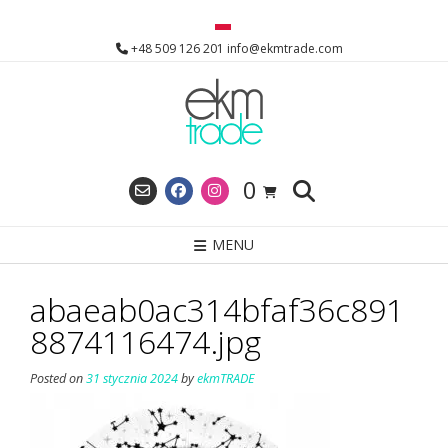
Skip
to
+48 509 126 201 info@ekmtrade.com
content
0
MENU
abaeab0ac314bfaf36c891
8874116474.jpg
Posted on
31 stycznia 2024
by
ekmTRADE