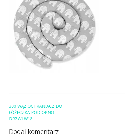
Post
300 WĄŻ OCHRANIACZ DO
navigation
ŁÓŻECZKA POD OKNO
DRZWI W18
Dodaj komentarz