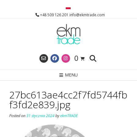
Skip
to
+48 509 126 201 info@ekmtrade.com
content
0
MENU
27bc613ae4cc2f7fd5744fb
f3fd2e839.jpg
Posted on
31 stycznia 2024
by
ekmTRADE