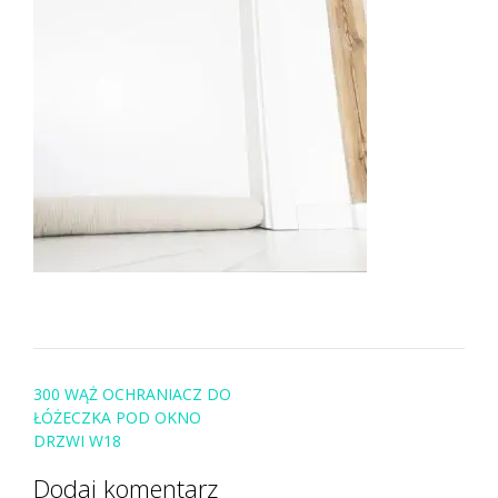
Post
300 WĄŻ OCHRANIACZ DO
navigation
ŁÓŻECZKA POD OKNO
DRZWI W18
Dodaj komentarz