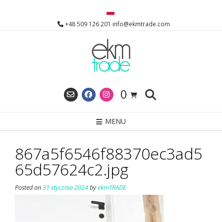
Skip
to
+48 509 126 201 info@ekmtrade.com
content
0
MENU
867a5f6546f88370ec3ad5
65d57624c2.jpg
Posted on
31 stycznia 2024
by
ekmTRADE