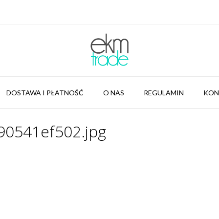
DOSTAWA I PŁATNOŚĆ
O NAS
REGULAMIN
KON
90541ef502.jpg