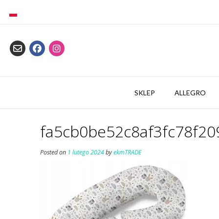
Skip
to
content
SKLEP
ALLEGRO
fa5cb0be52c8af3fc78f20
Posted on
1 lutego 2024
by
ekmTRADE