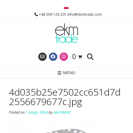
Skip
to
+48 509 126 201 info@ekmtrade.com
content
0
MENU
4d035b25e7502cc651d7d
2556679677c.jpg
Posted on
1 lutego 2024
by
ekmTRADE