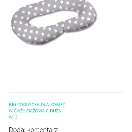
Post
BIG PODUSZKA DLA KOBIET
navigation
W CIĄŻY CIĄŻOWA C DUŻA
W12
Dodaj komentarz