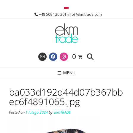
Skip
to
+48 509 126 201 info@ekmtrade.com
content
0
MENU
ba033d192d44d07b367bb
ec6f4891065.jpg
Posted on
1 lutego 2024
by
ekmTRADE