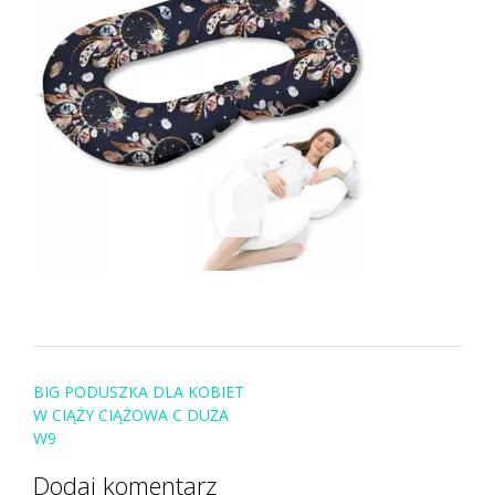
Post
BIG PODUSZKA DLA KOBIET
navigation
W CIĄŻY CIĄŻOWA C DUŻA
W9
Dodaj komentarz