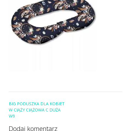
Post
BIG PODUSZKA DLA KOBIET
navigation
W CIĄŻY CIĄŻOWA C DUŻA
W9
Dodaj komentarz