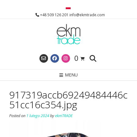
Skip
to
+48 509 126 201 info@ekmtrade.com
content
0
MENU
917319accb69249484446c
51cc16c354.jpg
Posted on
1 lutego 2024
by
ekmTRADE