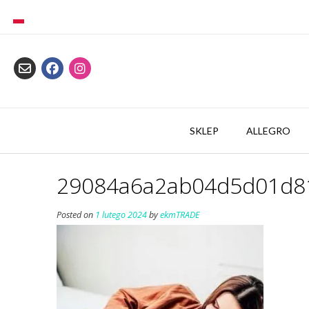
Skip
to
content
SKLEP
ALLEGRO
29084a6a2ab04d5d01d81
Posted on
1 lutego 2024
by
ekmTRADE