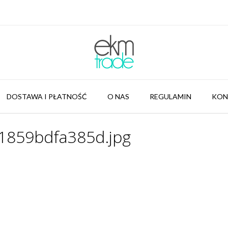
DOSTAWA I PŁATNOŚĆ
O NAS
REGULAMIN
KON
859bdfa385d.jpg