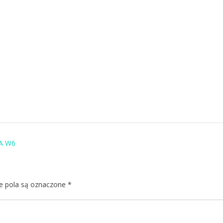
A W6
 pola są oznaczone
*