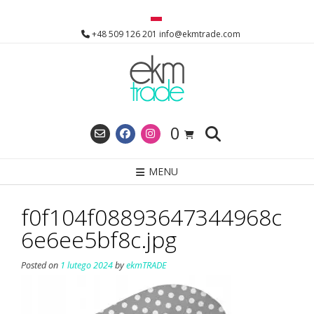
Skip
to
+48 509 126 201 info@ekmtrade.com
content
0
MENU
f0f104f08893647344968c
6e6ee5bf8c.jpg
Posted on
1 lutego 2024
by
ekmTRADE