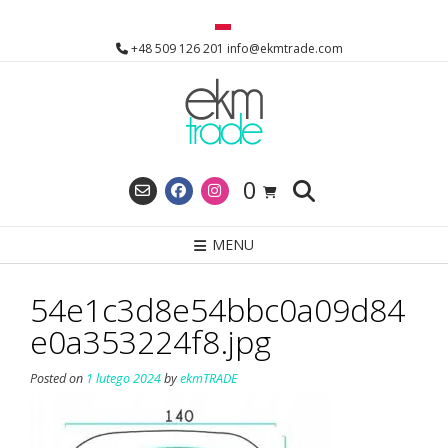
Skip
to
+48 509 126 201 info@ekmtrade.com
content
0
MENU
54e1c3d8e54bbc0a09d84
e0a353224f8.jpg
Posted on
1 lutego 2024
by
ekmTRADE