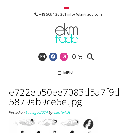
Skip
to
+48 509 126 201 info@ekmtrade.com
content
0
MENU
e722eb50ee7083d5a7f9d
5879ab9ce6e.jpg
Posted on
1 lutego 2024
by
ekmTRADE