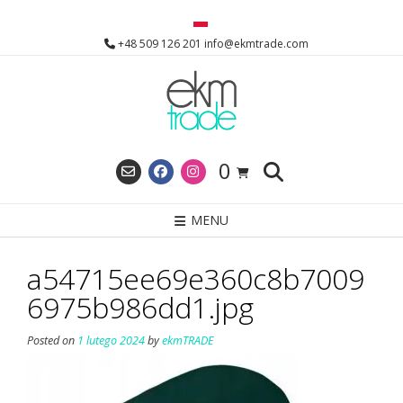
Skip
to
+48 509 126 201 info@ekmtrade.com
content
0
MENU
a54715ee69e360c8b7009
6975b986dd1.jpg
Posted on
1 lutego 2024
by
ekmTRADE