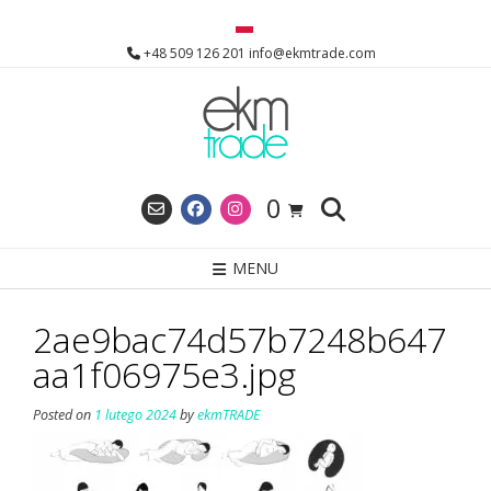
Skip
to
+48 509 126 201 info@ekmtrade.com
content
0
MENU
2ae9bac74d57b7248b647
aa1f06975e3.jpg
Posted on
1 lutego 2024
by
ekmTRADE