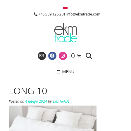
Skip
to
+48 509 126 201 info@ekmtrade.com
content
0
MENU
LONG 10
Posted on
4 lutego 2024
by
ekmTRADE