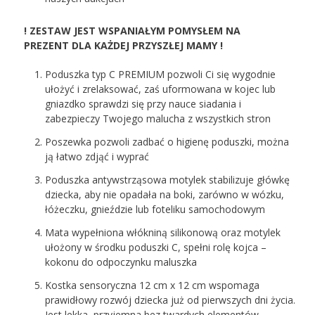
! ZESTAW JEST WSPANIAŁYM POMYSŁEM NA
PREZENT
DLA KAŻDEJ PRZYSZŁEJ MAMY !
Poduszka typ C PREMIUM pozwoli Ci się wygodnie
ułożyć i zrelaksować, zaś uformowana w kojec lub
gniazdko sprawdzi się przy nauce siadania i
zabezpieczy Twojego malucha z wszystkich stron
Poszewka pozwoli zadbać o higienę poduszki, można
ją łatwo zdjąć i wyprać
Poduszka antywstrząsowa motylek stabilizuje główkę
dziecka, aby nie opadała na boki, zarówno w wózku,
łóżeczku, gnieździe lub foteliku samochodowym
Mata wypełniona włókniną silikonową oraz motylek
ułożony w środku poduszki C, spełni rolę kojca –
kokonu do odpoczynku maluszka
Kostka sensoryczna 12 cm x 12 cm wspomaga
prawidłowy rozwój dziecka już od pierwszych dni życia.
Jest lekka, przyjemna bez twardych elementów.