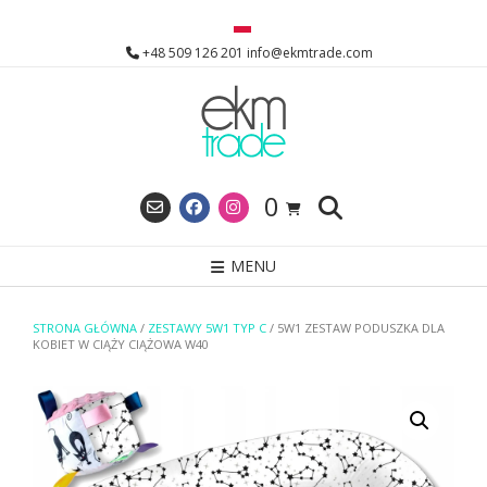
Skip
to
+48 509 126 201 info@ekmtrade.com
content
0
MENU
STRONA GŁÓWNA
/
ZESTAWY 5W1 TYP C
/ 5W1 ZESTAW PODUSZKA DLA
KOBIET W CIĄŻY CIĄŻOWA W40