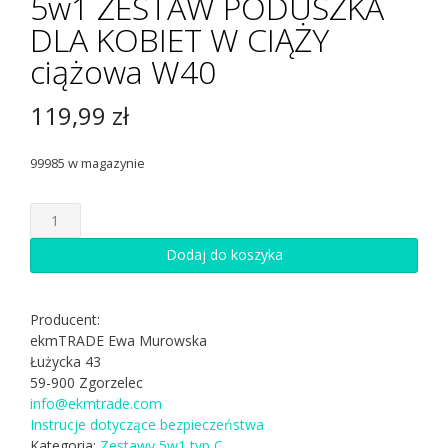
5w1 ZESTAW PODUSZKA
DLA KOBIET W CIĄŻY
ciążowa W40
119,99
zł
99985 w magazynie
ilość
5w1
ZESTAW
Dodaj do koszyka
PODUSZKA
DLA
KOBIET
Producent:
W
ekmTRADE Ewa Murowska
CIĄŻY
Łużycka 43
ciążowa
59-900 Zgorzelec
W40
info@ekmtrade.com
Instrucje dotyczące bezpieczeństwa
Kategoria:
Zestawy 5w1 typ C