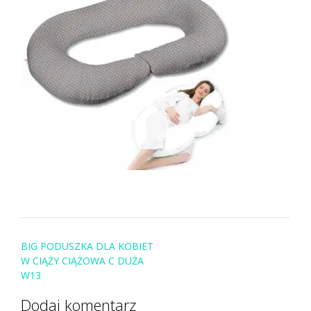
Post
BIG PODUSZKA DLA KOBIET
navigation
W CIĄŻY CIĄŻOWA C DUŻA
W13
Dodaj komentarz