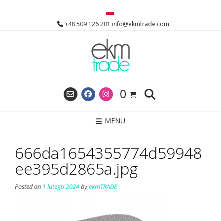
Skip
to
+48 509 126 201 info@ekmtrade.com
content
0
MENU
666da1654355774d59948
ee395d2865a.jpg
Posted on
1 lutego 2024
by
ekmTRADE